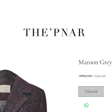
Maroon Grey
Normal
İndi
 ₺850,00 
₺510,00
Fiyat
Fiya
Tükendi