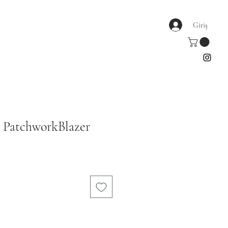
Giriş
 PatchworkBlazer
rimli
t